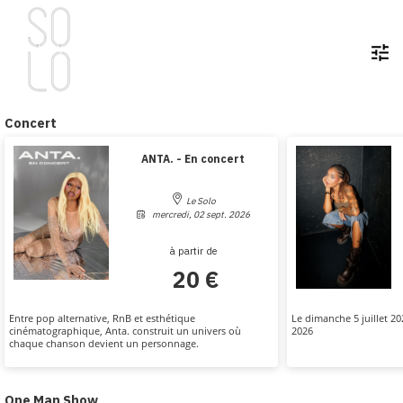
tune
Concert
ANTA. - En concert
Le Solo
mercredi, 02 sept. 2026
à partir de
20 €
Entre pop alternative, RnB et esthétique
Le dimanche 5 juillet 2
cinématographique, Anta. construit un univers où
2026
chaque chanson devient un personnage.
One Man Show